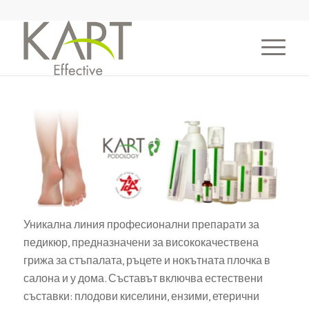
Уникална линия професионални препарати за
педикюр, предназначени за висококачествена
грижа за стъпалата, ръцете и нокътната плочка в
салона и у дома. Съставът включва естествени
съставки: плодови киселини, ензими, етерични