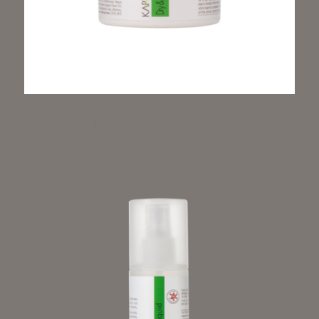
DRY & CRACKED FEET CREAM – КРЕМ ЗА
СУХИ И НАПУКАНИ СТЪПАЛА / ДЛАНИ И
ЛАКТИ С АРОМАТ НА МУСКУС 50МЛ