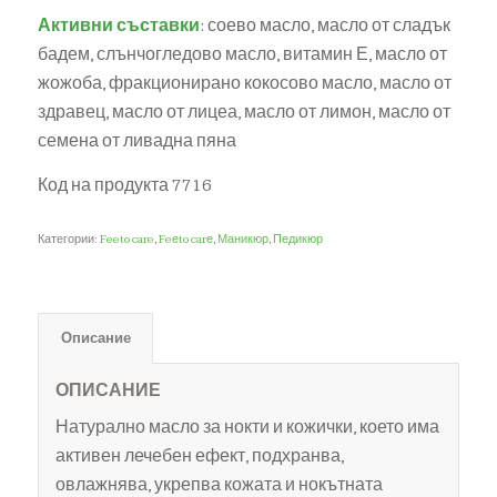
Активни съставки
: соево масло, масло от сладък
бадем, слънчогледово масло, витамин Е, масло от
жожоба, фракционирано кокосово масло, масло от
здравец, масло от лицеа, масло от лимон, масло от
семена от ливадна пяна
Код на продукта 7716
Категории:
Feeto care
,
Feеto carе
,
Маникюр
,
Педикюр
Описание
ОПИСАНИЕ
Натурално масло за нокти и кожички, което има
активен лечебен ефект, подхранва,
овлажнява, укрепва кожата и нокътната