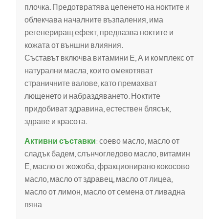
плочка. Предотвратява цепенето на ноктите и
облекчава началните възпаления, има
регенериращ ефект, предпазва ноктите и
кожата от външни влияния.
Съставът включва витамини Е, А и комплекс от
натурални масла, които омекотяват
страничните валове, като премахват
лющенето и набраздяването. Ноктите
придобиват здравина, естествен блясък,
здраве и красота.
Активни съставки
: соево масло, масло от
сладък бадем, слънчогледово масло, витамин
Е, масло от жожоба, фракционирано кокосово
масло, масло от здравец, масло от лицеа,
масло от лимон, масло от семена от ливадна
пяна