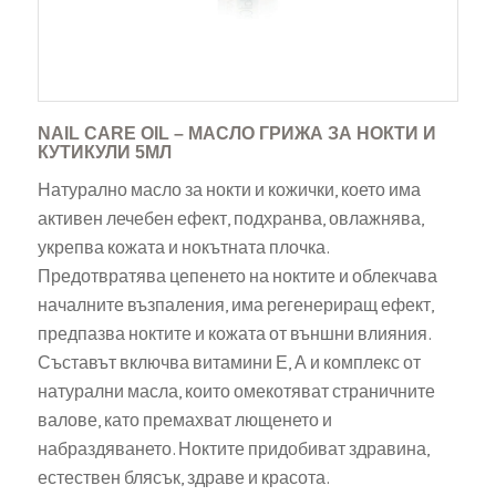
NAIL CARE OIL – МАСЛО ГРИЖА ЗА НОКТИ И
КУТИКУЛИ 5МЛ
Натурално масло за нокти и кожички, което има
активен лечебен ефект, подхранва, овлажнява,
укрепва кожата и нокътната плочка.
Предотвратява цепенето на ноктите и облекчава
началните възпаления, има регенериращ ефект,
предпазва ноктите и кожата от външни влияния.
Съставът включва витамини Е, А и комплекс от
натурални масла, които омекотяват страничните
валове, като премахват лющенето и
набраздяването. Ноктите придобиват здравина,
естествен блясък, здраве и красота.