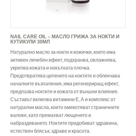
NAIL CARE OIL – МАСЛО ГРИЖА ЗА НОКТИ И
КУТИКУЛИ 30МЛ
Натурално масло за нокти и кожички, което има
активен лечебен ефект, подхранва, овлажнява,
укрепва кожата и нокътната плочка.
Предотвратява цепенето на ноктите и облекчава
началните възпаления, има регенериращ ефект,
предпазва ноктите и кожата от външни влияния.
Съставът включва витамини Е, А и комплекс от
натурални масла, които омекотяват страничните
валове, като премахват лющенето и
набраздяването. Ноктите придобиват здравина,
естествен блясък, здраве и красота.