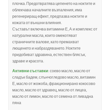
плочка. Предотвратява цепенето на ноктите и
облекчава началните възпаления, има
регенериращ ефект, предпазва ноктите и
кожата от външни влияния.
Съставът включва витамини Е, А и комплекс от
натурални масла, които омекотяват
страничните валове, като премахват
лющенето и набраздяването. Ноктите
придобиват здравина, естествен блясък,
здраве и красота.
Активни съставки
: соево масло, масло от
сладък бадем, слънчогледово масло, витамин
Е, масло от жожоба, фракционирано кокосово
масло, масло от здравец, масло от лицеа,
масло от лимон, масло от семена от ливадна
пяна