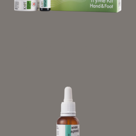
TRY ME KIT HAND/FOOT – КОМПЛЕКТ TRY ME
ЗА РЪЦЕ/КРАКА