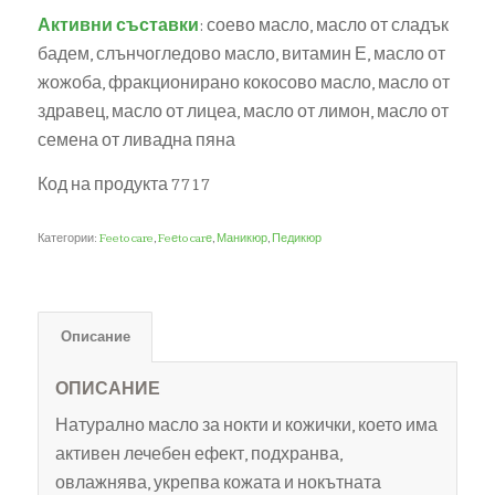
Активни съставки
: соево масло, масло от сладък
бадем, слънчогледово масло, витамин Е, масло от
жожоба, фракционирано кокосово масло, масло от
здравец, масло от лицеа, масло от лимон, масло от
семена от ливадна пяна
Код на продукта 7717
Категории:
Feeto care
,
Feеto carе
,
Маникюр
,
Педикюр
Описание
ОПИСАНИЕ
Натурално масло за нокти и кожички, което има
активен лечебен ефект, подхранва,
овлажнява, укрепва кожата и нокътната