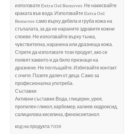
използвате Extra Gel Remover. Не накисвайте
краката във вода. Използвайте Extra Gel
Remover само върху дебела и груба кожа на
стъпалата, за да не нараните здравите кожни
слоеве. Не използвайте върху тънка,
чувствителна, наранена или дразнеща кожа.
Спрете да използвате този продукт, ако се
появят каквито и да било признаци на
дразнене. Не поглъщайте. Избягвайте контакт
с очите. Пазете далеч от деца. Само за
професионална употреба.
Съставки:
Активни съставки:Вода, глицерин, урея,
пропилен гликол, карбомер, калиев хидроксид,
салицилова киселина, феноксиетанол.
код на продукта 7036