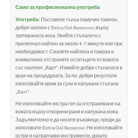
Само за професионална употреба
Употреба:
Поставете тънък памучен тампон,
добре напоен с Extra Gel Remover, върху
третираната зона. Увийте стъпалото с
прилепнал найлон за около 4-7 минути или при
необходимост. Свалете найлона и памука и
внимателно отстранете остатъците от кожата
със скалпел „Карт“. Измийте добре стъпалата в
края на процедурата. За по-добри резултати
използвайте крем за сухи и напукани стъпала
„Kart“.
Не използвайте екстра гел за отстраняване на
кожата върху отворени рани и напукана кожа.
Задължително е да носите ръкавици, преди да
използвате Extra Gel Remover. Не използвайте
остри и натрапчиви инструменти, докато