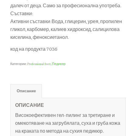
далеч от деца. Само за професионална употреба.
Съставки:
Активни съставки:Вода, глицерин, урея, пропилен
гликол, карбомер, калиев хидроксид, салицилова
киселина, феноксиетанол.
код на продукта 7036
Категории:
Professional feet
,
Педикюр
Описание
ОПИСАНИЕ
Високоефективен гел-пилинг за третиране и
омекотяване на загрубялата, суха и груба кожа
на краката по метода на сухия педикюр.