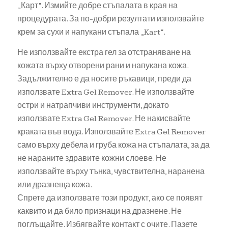
„Карт“. Измийте добре стъпалата в края на
процедурата. За по-добри резултати използвайте
крем за сухи и напукани стъпала „Kart“.
Не използвайте екстра гел за отстраняване на
кожата върху отворени рани и напукана кожа.
Задължително е да носите ръкавици, преди да
използвате Extra Gel Remover. Не използвайте
остри и натрапчиви инструменти, докато
използвате Extra Gel Remover. Не накисвайте
краката във вода. Използвайте Extra Gel Remover
само върху дебела и груба кожа на стъпалата, за да
не нараните здравите кожни слоеве. Не
използвайте върху тънка, чувствителна, наранена
или дразнеща кожа.
Спрете да използвате този продукт, ако се появят
каквито и да било признаци на дразнене. Не
поглъщайте. Избягвайте контакт с очите. Пазете