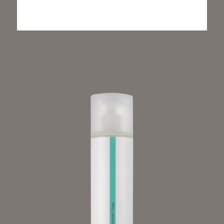
DRY & CRACKED FEET CREAM – КРЕМ ЗА
СУХИ И НАПУКАНИ СТЪПАЛА / ДЛАНИ И
ЛАКТИ С АРОМАТ НА МУСКУС 50МЛ